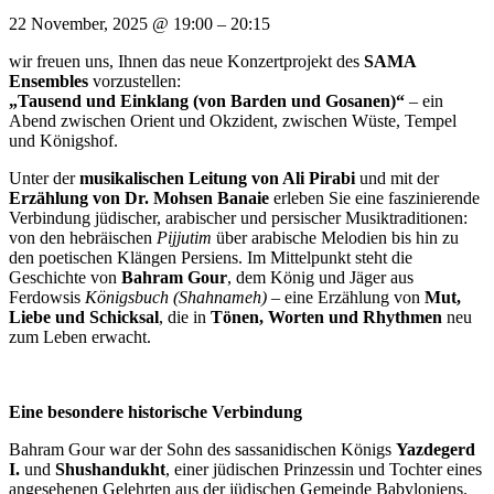
22 November, 2025
@
19:00
–
20:15
wir freuen uns, Ihnen das neue Konzertprojekt des
SAMA
Ensembles
vorzustellen:
„Tausend und Einklang (von Barden und Gosanen)“
– ein
Abend zwischen Orient und Okzident, zwischen Wüste, Tempel
und Königshof.
Unter der
musikalischen Leitung von Ali Pirabi
und mit der
Erzählung von Dr. Mohsen Banaie
erleben Sie eine faszinierende
Verbindung jüdischer, arabischer und persischer Musiktraditionen:
von den hebräischen
Pijjutim
über arabische Melodien bis hin zu
den poetischen Klängen Persiens. Im Mittelpunkt steht die
Geschichte von
Bahram Gour
, dem König und Jäger aus
Ferdowsis
Königsbuch (Shahnameh)
– eine Erzählung von
Mut,
Liebe und Schicksal
, die in
Tönen, Worten und Rhythmen
neu
zum Leben erwacht.
Eine besondere historische Verbindung
Bahram Gour war der Sohn des sassanidischen Königs
Yazdegerd
I.
und
Shushandukht
, einer jüdischen Prinzessin und Tochter eines
angesehenen Gelehrten aus der jüdischen Gemeinde Babyloniens.