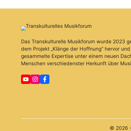
r
a
n
s
t
Das Transkulturelle Musikforum wurde 2023 ge
dem Projekt „Klänge der Hoffnung“ hervor und 
a
gesammelte Expertise unter einem neuen Dach. 
l
Menschen verschiedenster Herkunft über Musi
t
u
n
g
-
N
© 2026 -
a