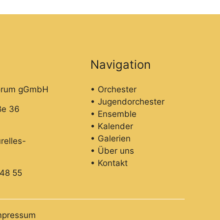
Navigation
kforum gGmbH
• Orchester
• Jugendorchester
ße 36
• Ensemble
• Kalender
• Galerien
relles-
• Über uns
• Kontakt
 48 55
mpressum